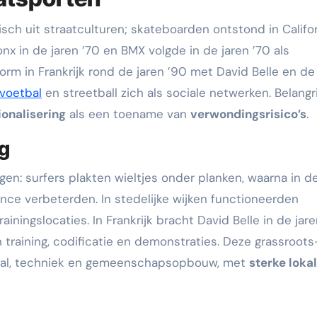
ch uit straatculturen; skateboarden ontstond in Califo
onx in de jaren ’70 en BMX volgde in de jaren ’70 als
vorm in Frankrijk rond de jaren ’90 met David Belle en de
tvoetbal
en streetball zich als sociale netwerken. Belangri
ionalisering
als een toename van
verwondingsrisico’s
.
g
gen: surfers plakten wieltjes onder planken, waarna in d
nce verbeterden. In stedelijke wijken functioneerden
ainingslocaties. In Frankrijk bracht David Belle in de jar
training, codificatie en demonstraties. Deze grassroots
riaal, techniek en gemeenschapsopbouw, met
sterke loka