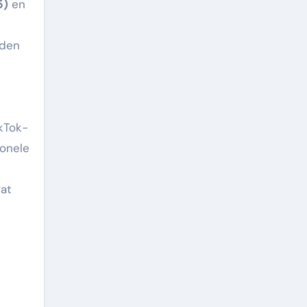
5)
en
mden
kTok-
ionele
wat