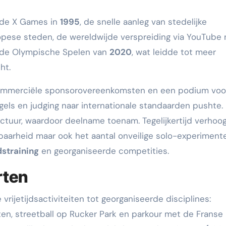
 de X Games in
1995
, de snelle aanleg van stedelijke
ropese steden, de wereldwijde verspreiding via YouTube 
 de Olympische Spelen van
2020
, wat leidde tot meer
ht.
ommerciële sponsorovereenkomsten en een podium voo
egels en judging naar internationale standaarden pushte.
ctuur, waardoor deelname toenam. Tegelijkertijd verhoo
tbaarheid maar ook het aantal onveilige solo-experiment
dstraining
en georganiseerde competities.
rten
vrijetijdsactiviteiten tot georganiseerde disciplines:
en, streetball op Rucker Park en parkour met de Franse