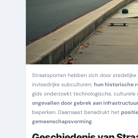
Straatsporten hebben zich door stedelijke veranderingen ontwikkeld van informele spelvormen tot
invloedrijke subculturen;
hun historische r
gids onderzoekt technologische, culturele
ongevallen door gebrek aan infrastructuu
beperken. Daarnaast benadrukt het
positi
gemeenschapsvorming
.
Geschiedenis van Stra