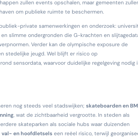
happen zullen events opschalen, maar gemeenten zulle
dhaven om publieke ruimte te beschermen.
 publiek-private samenwerkingen en onderzoek: universi
s en slimme ondergronden die G-krachten en slijtagedat
twerpnormen. Verder kan de olympische exposure de
stedelijke jeugd. Wel blijft er risico op
rond sensordata, waarvoor duidelijke regelgeving nodig i
eren nog steeds veel stadswijken;
skateboarden en B
enning
, wat de zichtbaarheid vergrootte. In steden als
rdere skateparken als sociale hubs waar duizenden
n
val- en hoofdletsels
een reëel risico, terwijl georganis