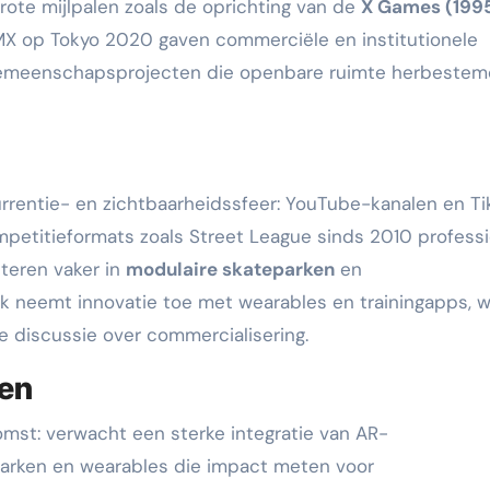
Grote mijlpalen zoals de oprichting van de
X Games (199
X op Tokyo 2020 gaven commerciële en institutionele
d gemeenschapsprojecten die openbare ruimte herbeste
rentie- en zichtbaarheidssfeer: YouTube-kanalen en Ti
ompetitieformats zoals Street League sinds 2010 profess
steren vaker in
modulaire skateparken
en
k neemt innovatie toe met wearables en trainingapps, 
e discussie over commercialisering.
ten
mst: verwacht een sterke integratie van AR-
parken en wearables die impact meten voor