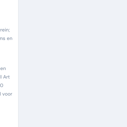
rein;
ams en
 en
l Art
40
l voor