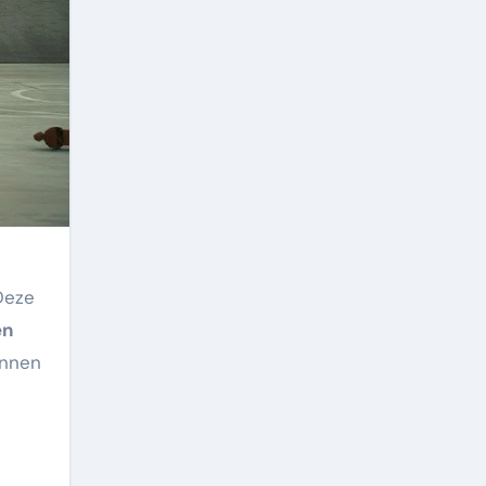
Deze
en
unnen