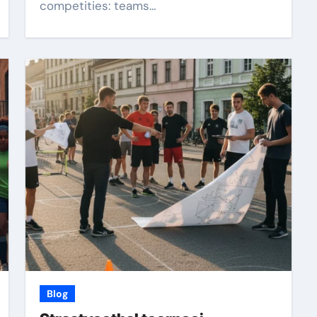
competities: teams…
Blog