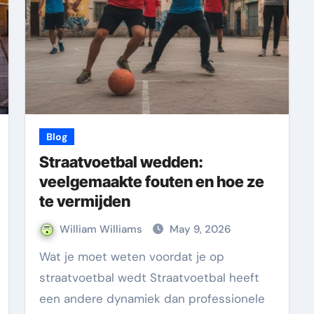
Blog
Straatvoetbal wedden:
veelgemaakte fouten en hoe ze
te vermijden
William Williams
May 9, 2026
Wat je moet weten voordat je op
straatvoetbal wedt Straatvoetbal heeft
een andere dynamiek dan professionele