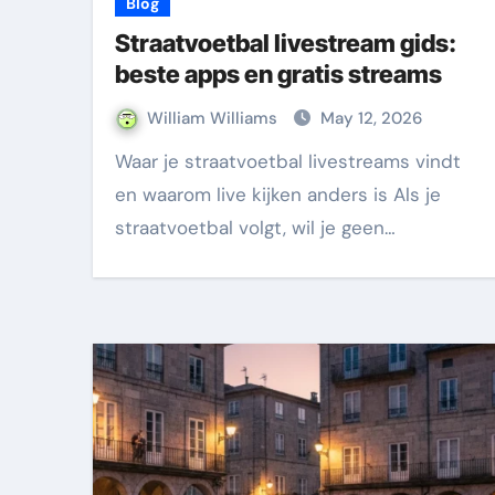
Blog
Straatvoetbal livestream gids:
beste apps en gratis streams
William Williams
May 12, 2026
Waar je straatvoetbal livestreams vindt
en waarom live kijken anders is Als je
straatvoetbal volgt, wil je geen…