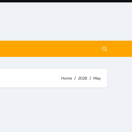
Home
2026
May