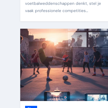
voetbalweddenschappen denkt, stel je
vaak professionele competities…