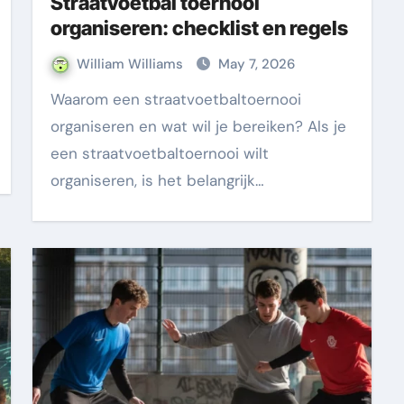
Straatvoetbal toernooi
organiseren: checklist en regels
William Williams
May 7, 2026
Waarom een straatvoetbaltoernooi
organiseren en wat wil je bereiken? Als je
een straatvoetbaltoernooi wilt
organiseren, is het belangrijk…