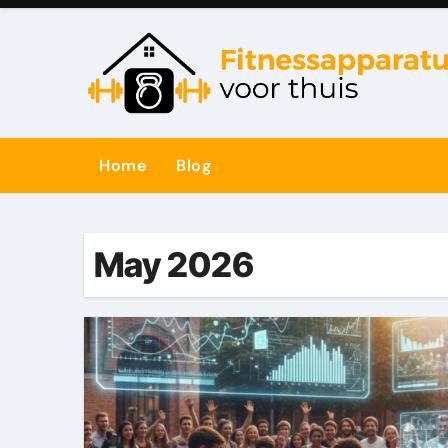
Skip
to
content
Home
Blog
May 2026