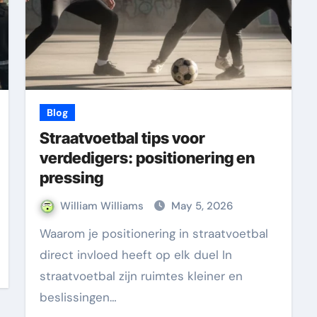
Blog
Straatvoetbal tips voor
verdedigers: positionering en
pressing
William Williams
May 5, 2026
Waarom je positionering in straatvoetbal
direct invloed heeft op elk duel In
straatvoetbal zijn ruimtes kleiner en
beslissingen…