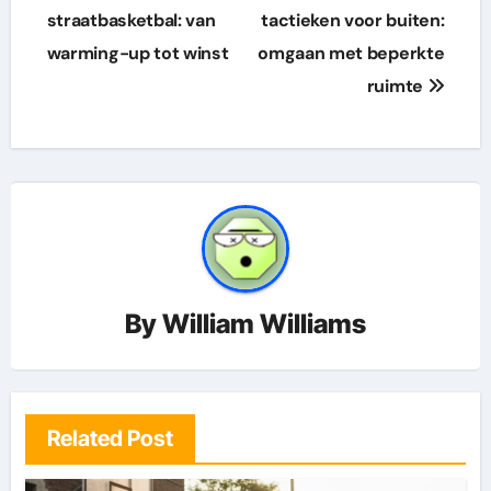
navigation
straatbasketbal: van
tactieken voor buiten:
warming-up tot winst
omgaan met beperkte
ruimte
By
William Williams
Related Post