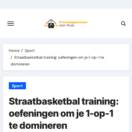
Skip
to
content
Home
Sport
Straatbasketbal training: oefeningen om je 1-op-1 te
domineren
Sport
Straatbasketbal training:
oefeningen om je 1-op-1
te domineren