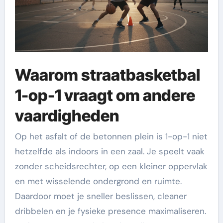
Waarom straatbasketbal
1-op-1 vraagt om andere
vaardigheden
Op het asfalt of de betonnen plein is 1-op-1 niet
hetzelfde als indoors in een zaal. Je speelt vaak
zonder scheidsrechter, op een kleiner oppervlak
en met wisselende ondergrond en ruimte.
Daardoor moet je sneller beslissen, cleaner
dribbelen en je fysieke presence maximaliseren.