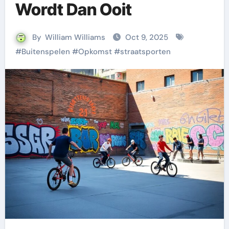
Wordt Dan Ooit
By
William Williams
Oct 9, 2025
#
Buitenspelen
#
Opkomst
#
straatsporten