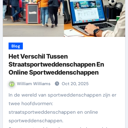
Blog
Het Verschil Tussen
Straatsportweddenschappen En
Online Sportweddenschappen
William Williams
Oct 20, 2025
In de wereld van sportweddenschappen zijn er
twee hoofdvormen:
straatsportweddenschappen en online
sportweddenschappen.