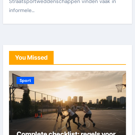
Straatsportweddenschappen vinden vaak in
informele…
You Missed
Sport
Complete checklist: regels voor