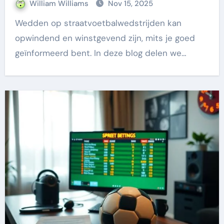
William Williams
Nov 15, 2025
Wedden op straatvoetbalwedstrijden kan
opwindend en winstgevend zijn, mits je goed
geïnformeerd bent. In deze blog delen we…