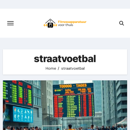
Skip
to
content
straatvoetbal
Home
straatvoetbal