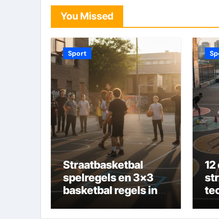
You Missed
Sport
Sp
Straatbasketbal
12
spelregels en 3×3
st
basketbal regels in
te
eenvoudige taal
de