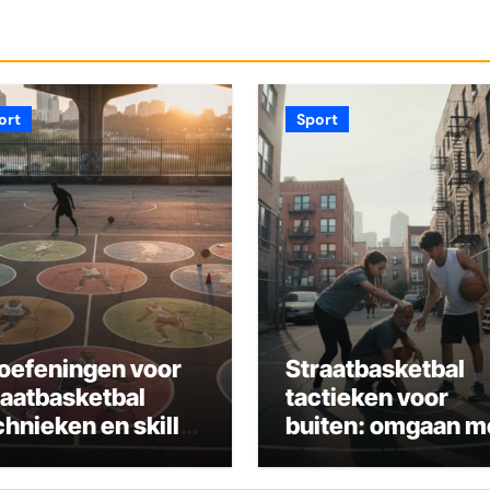
ort
Sport
 oefeningen voor
Straatbasketbal
raatbasketbal
tactieken voor
chnieken en skill
buiten: omgaan m
velopment
beperkte ruimte