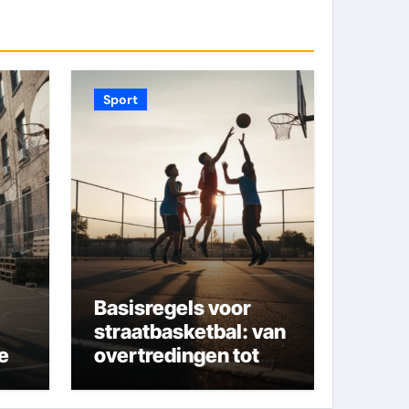
Sport
Basisregels voor
straatbasketbal: van
et
overtredingen tot
possession