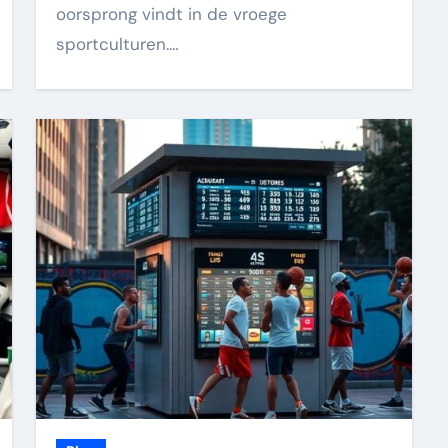
oorsprong vindt in de vroege
sportculturen.…