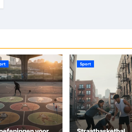
ort
Sport
 oefeningen voor
Straatbasketbal