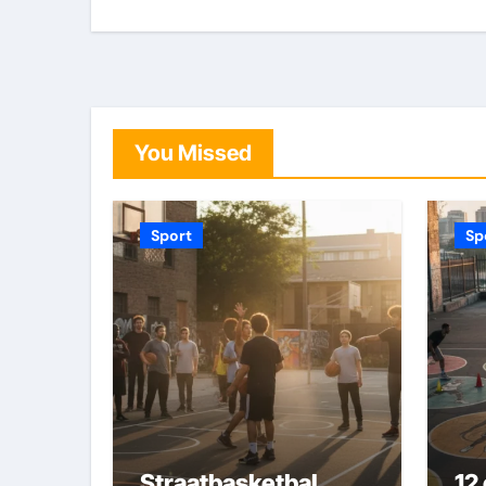
You Missed
Sport
Sp
Straatbasketbal
12